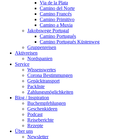
Via de la Plata
Camino del Norte
Camino Francés
Camino Primitivo
Camino a Muxia
Jakobswege Portugal
Camino Portugués
Camino Portugués Küstenweg
Gruppenreisen
Aktivreisen
Nordspanien
Service
Wissenswertes
Corona Bestimmungen
Gepäcktransport
Packliste
Zahlungsmöglichkeiten
Blog / Inspiration
Buchempfehlungen
Geschenkideen
Podcast
Reiseberichte
Rezepte
Über uns
Newsletter