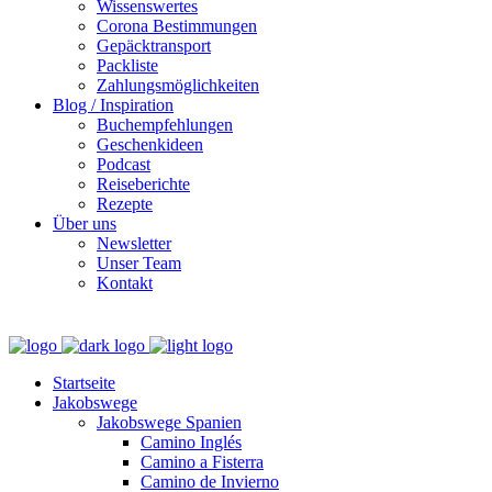
Wissenswertes
Corona Bestimmungen
Gepäcktransport
Packliste
Zahlungsmöglichkeiten
Blog / Inspiration
Buchempfehlungen
Geschenkideen
Podcast
Reiseberichte
Rezepte
Über uns
Newsletter
Unser Team
Kontakt
Startseite
Jakobswege
Jakobswege Spanien
Camino Inglés
Camino a Fisterra
Camino de Invierno