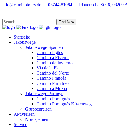
info@caminotours.de
03744-81084
Plauensche Str. 6, 08209 
Find Now
Startseite
Jakobswege
Jakobswege Spanien
Camino Inglés
Camino a Fisterra
Camino de Invierno
Via de la Plata
Camino del Norte
Camino Francés
Camino Primitivo
Camino a Muxia
Jakobswege Portugal
Camino Portugués
Camino Portugués Küstenweg
Gruppenreisen
Aktivreisen
Nordspanien
Service